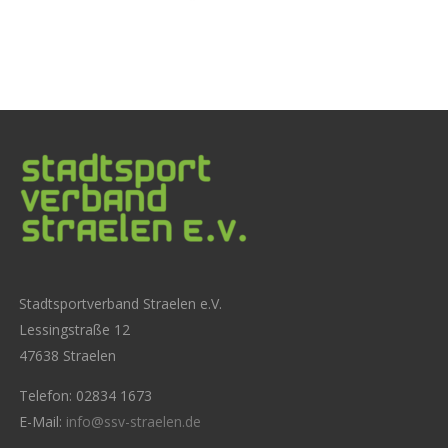
Stadtsportverband Straelen e.V.
Lessingstraße 12
47638 Straelen
Telefon: 02834 1673
E-Mail:
info@ssv-straelen.de